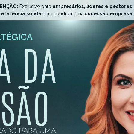
TENÇÃO:
Exclusivo para
empresários, líderes e gestores
referência sólida
para conduzir uma
sucessão empresari
ATÉGICA
A DA
SSÃO
IDADO PARA UMA