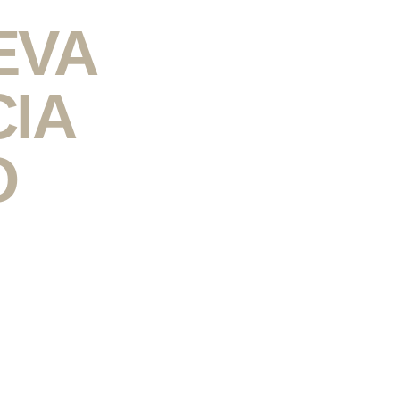
sou a
EVA
CIA
O
aior Edtech do mundo;
e Alimentos, Agronegócio, e-commerce,
 educação, salesforce e tech em geral
7 anos ;
s ( MIT)
as e Marketing (Unifamma)
ça em Tecnologia (Conquer);
arreira e sentido da vida (PUC)