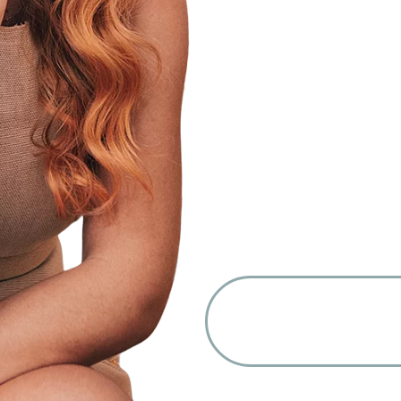
Certificações: SHRM-SCP
pratitioner, Master em E
governance pela Board ac
coaching (IBC;SLAC;ICI)
inovação; Design thinkin
Forte atuação no desenho 
Gestão que suportam o a
organizacionais com fren
de performance & desemp
Cultura, Modern total re
Conselheira consultiva e
QUERO PA