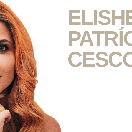
Prazer, eu 
ELISH
PATRÍ
CESC
Former HR Director da M
Experiência nos ramos d
varejo, logística, games,
Psicóloga (Cesumar) há 1
Neuroscience for busines
MBA em Gestão de pesso
Pós em gestão e lideran
Pós em Espiritualidade, c