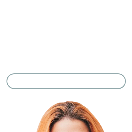
startup em Lean governance pela Board academy Life,
professional, career & business coaching (IBC;SLAC;ICI);
Outros: Lógica de programação; Gestão da inovação;
Design thinking
Forte atuação no desenho de políticas, rituais e práticas de
Gente & Gestão que suportam o atingimento dos rumos e
objetivos organizacionais com frentes de Talent acquisition
& Retention, Gestão de performance & desempenho,
Gestão e influência de Clima e Cultura, Modern total reward
systems , Employer branding, Conselheira consultiva em
Board de Startup de Tech, entre outras.
QUERO PARTICIPAR DA AULA SECRETA